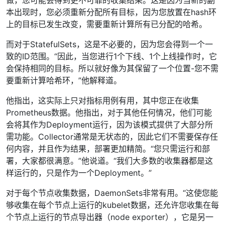
做，您可能会得到更不可靠的收集结果。这是因为当新的副
本出现时，您必须重新分配所有目标，因为您放置在hash环
上的目标已发生改变，需要重新计算所有已分配的哈希。
而对于StatefulSets，这是不必要的，因为您会得到一个一
致的ID范围。“因此，当您进行1个下线、1个上线操作时，它
会保持相同的目标。所以就好像为其保留了一个位置-您不需
要重新计算哈希环，”他解释道。
他指出，这实际上只对指标用例有用，其中您正在收集
Prometheus数据。他指出，对于其他任何情况，他们可能
会将其作为Deployment运行，因为该模式提供了大部分所
需功能。Collector通常是无状态的，因此它们不需要保存任
何内容，并且作为结果，部署更加精简。“您只需运行和部
署，大家都很满意。”他说道。“我们大多数的收集器都是这
样运行的，只是作为一个Deployment。”
对于每个节点收集数据，DaemonSets非常有用。“这使您能
够收集在每个节点上运行的kubelet数据，还允许您收集在每
个节点上运行的节点导出器（node exporter），它是另一