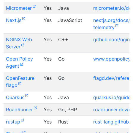
Micrometer
Yes
Java
micrometer.io/do
Next.js
Yes
JavaScript
nextjs.org/docs/a
telemetry
NGINX Web
Yes
C++
github.com/nginx
Server
Open Policy
Yes
Go
www.openpolicyag
Agent
OpenFeature
Yes
Go
flagd.dev/refere
flagd
Quarkus
Yes
Java
quarkus.io/guide
RoadRunner
Yes
Go, PHP
roadrunner.dev/do
rustup
Yes
Rust
rust-lang.github.