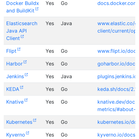
Docker Buildx
Yes
Go
docs.docker.com/
and BuildKit
Elasticsearch
Yes
Java
www.elastic.co/gu
Java API
client/current/op
Client
Flipt
Yes
Go
www.flipt.io/docs
Harbor
Yes
Go
goharbor.io/docs/
Jenkins
Yes
Java
plugins.jenkins.i
KEDA
Yes
Go
keda.sh/docs/2.1
Knative
Yes
Go
knative.dev/docs/
metrics/#about-o
Kubernetes
Yes
Go
kubernetes.io/doc
Kyverno
Yes
Go
kyverno.io/docs/