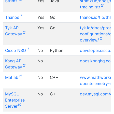
Strimzi
Yes
Java
strimzi.io/docs/o
tracing-str
Thanos
Yes
Go
thanos.io/tip/tha
Tyk API
Yes
Go
tyk.io/docs/prod
Gateway
configurations/di
overview/
Cisco NSO
No
Python
developer.cisco.
Kong API
No
docs.konghq.com
Gateway
Matlab
No
C++
www.mathworks.c
opentelemetry-m
MySQL
No
C++
dev.mysql.com/do
Enterprise
Server